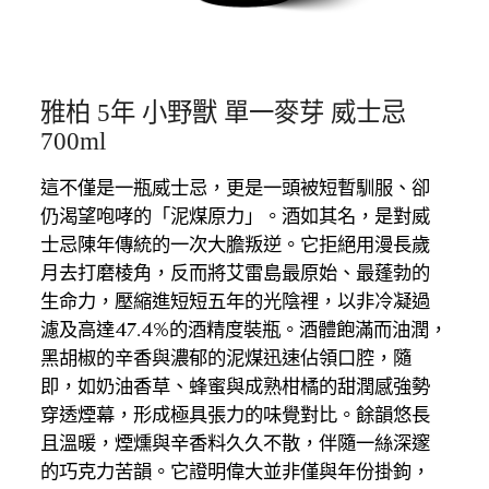
雅柏 5年 小野獸 單一麥芽 威士忌
700ml
這不僅是一瓶威士忌，更是一頭被短暫馴服、卻
仍渴望咆哮的「泥煤原力」。酒如其名，是對威
士忌陳年傳統的一次大膽叛逆。它拒絕用漫長歲
月去打磨棱角，反而將艾雷島最原始、最蓬勃的
生命力，壓縮進短短五年的光陰裡，以非冷凝過
濾及高達47.4%的酒精度裝瓶。酒體飽滿而油潤，
黑胡椒的辛香與濃郁的泥煤迅速佔領口腔，隨
即，如奶油香草、蜂蜜與成熟柑橘的甜潤感強勢
穿透煙幕，形成極具張力的味覺對比。餘韻悠長
且溫暖，煙燻與辛香料久久不散，伴隨一絲深邃
的巧克力苦韻。它證明偉大並非僅與年份掛鉤，