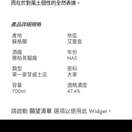
而在於對風土個性的全然表達。
產品詳細規格
產地
地區
蘇格蘭
艾雷島
酒廠
年份
雅柏蒸餾廠
NAS
類型
原料
單一麥芽威士忌
大麥
容量
酒精濃度
700ml
47.4%
請啟動
願望清單
選項以使用此 Widget。