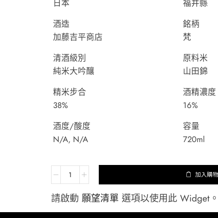
日本
福井縣
酒造
銘柄
加藤吉平商店
梵
清酒級別
原料米
純米大吟釀
山田錦
精米步合
酒精濃度
38%
16%
酒度/酸度
容量
N/A, N/A
720ml
加入購
請啟動
願望清單
選項以使用此 Widget