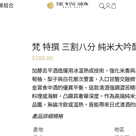
餐組合
梵 特撰 三割八分 純米大吟釀 
$
280.00
加藤吉平酒造運用冰溫熟成技術，強化米香與
萄柚、梨子與白花層次豐富，入口甘酸交融微
金賞食中酒的優異平衡。這款清酒強調澀苦精
料理或海鮮，凸顯其奢華深度。作為高端純米大
品鑑，無論冷飲或溫熱，皆能帶來日式清酒的
產品詳細規格
產地
地區