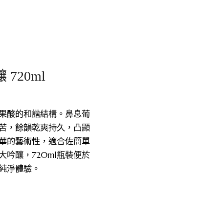
720ml
果酸的和諧結構。鼻息葡
苦，餘韻乾爽持久，凸顯
華的藝術性，適合佐簡單
吟釀，720ml瓶裝便於
純淨體驗。