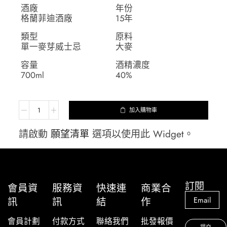
酒廠
年份
格蘭菲迪酒廠
15年
類型
原料
單一麥芽威士忌
大麥
容量
酒精濃度
700ml
40%
加入購物車
請啟動
願望清單
選項以使用此 Widget。
訂閱
會員資
服務資
快速連
商業合
訊
訊
結
作
會員計劃
付款方式
聯絡我們
批發報價