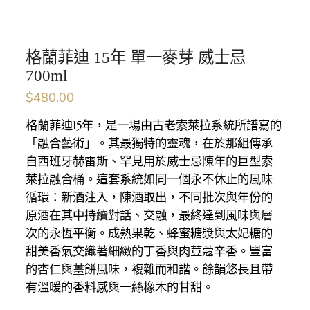
格蘭菲迪 15年 單一麥芽 威士忌
700ml
$
480.00
格蘭菲迪15年，是一場由古老索萊拉系統所譜寫的
「融合藝術」。其最獨特的靈魂，在於那組傳承
自西班牙赫雷斯、罕見用於威士忌陳年的巨型索
萊拉融合桶。這套系統如同一個永不休止的風味
循環：新酒注入，陳酒取出，不同批次與年份的
原酒在其中持續對話、交融，最終達到風味與層
次的永恆平衡。成熟果乾、蜂蜜糖漿與太妃糖的
甜美香氣交織著細緻的丁香與肉荳蔻辛香。豐富
的杏仁與薑餅風味，複雜而和諧。餘韻悠長且帶
有溫暖的香料感與一絲橡木的甘甜。