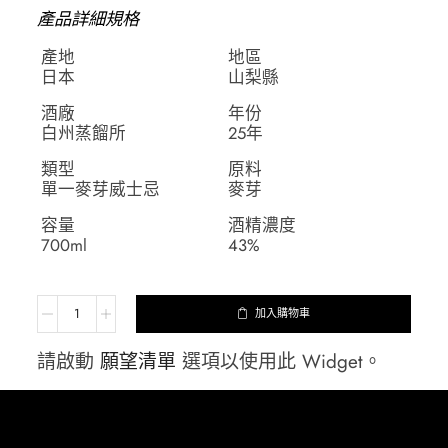
產品詳細規格
產地
地區
日本
山梨縣
酒廠
年份
白州蒸餾所
25年
類型
原料
單一麥芽威士忌
麥芽
容量
酒精濃度
700ml
43%
加入購物車
請啟動
願望清單
選項以使用此 Widget。