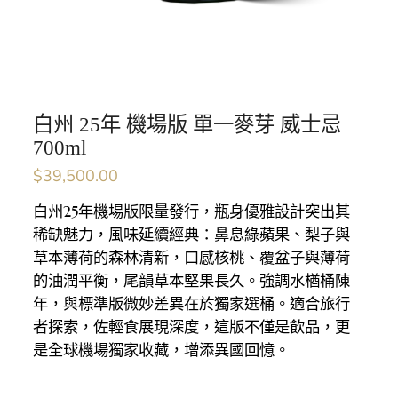
白州 25年 機場版 單一麥芽 威士忌
700ml
$
39,500.00
白州25年機場版限量發行，瓶身優雅設計突出其
稀缺魅力，風味延續經典：鼻息綠蘋果、梨子與
草本薄荷的森林清新，口感核桃、覆盆子與薄荷
的油潤平衡，尾韻草本堅果長久。強調水楢桶陳
年，與標準版微妙差異在於獨家選桶。適合旅行
者探索，佐輕食展現深度，這版不僅是飲品，更
是全球機場獨家收藏，增添異國回憶。