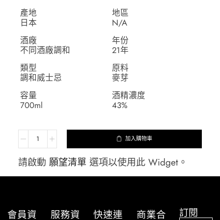
產地
地區
日本
N/A
酒廠
年份
不同酒廠調和
21年
類型
原料
調和威士忌
麥芽
容量
酒精濃度
700ml
43%
加入購物車
請啟動
願望清單
選項以使用此 Widget。
訂閱
會員資
服務資
快速連
商業合