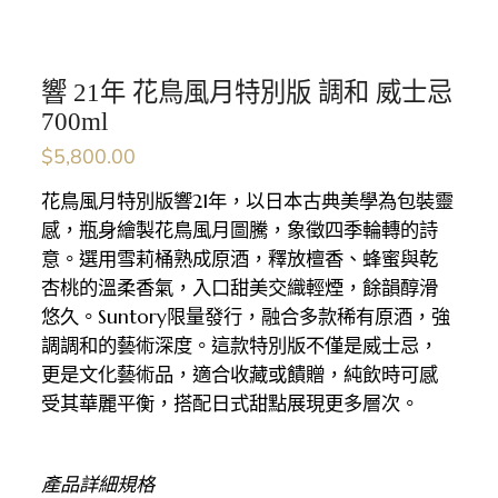
響 21年 花鳥風月特別版 調和 威士忌
700ml
$
5,800.00
花鳥風月特別版響21年，以日本古典美學為包裝靈
感，瓶身繪製花鳥風月圖騰，象徵四季輪轉的詩
意。選用雪莉桶熟成原酒，釋放檀香、蜂蜜與乾
杏桃的溫柔香氣，入口甜美交織輕煙，餘韻醇滑
悠久。Suntory限量發行，融合多款稀有原酒，強
調調和的藝術深度。這款特別版不僅是威士忌，
更是文化藝術品，適合收藏或饋贈，純飲時可感
受其華麗平衡，搭配日式甜點展現更多層次。
產品詳細規格