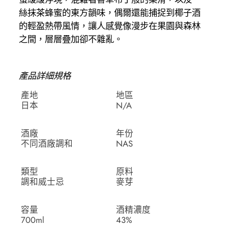
絲抹茶蜂蜜的東方韻味，偶爾還能捕捉到椰子酒
的輕盈熱帶風情，讓人感覺像漫步在果園與森林
之間，層層疊加卻不雜亂。
產品詳細規格
產地
地區
日本
N/A
酒廠
年份
不同酒廠調和
NAS
類型
原料
調和威士忌
麥芽
容量
酒精濃度
700ml
43%