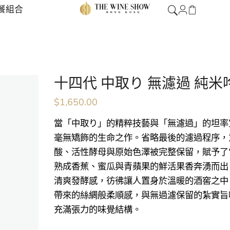
餐組合
十四代 中取り 無濾過 純米吟釀
$
1,650.00
當「中取り」的精粹技藝與「無濾過」的坦率
毫無矯飾的生命之作。省略最後的濾過程序，
酸、活性酵母與原始色澤被完整保留，賦予了
熟成香蕉、蜜瓜與青蘋果的鮮活果香奔湧而出
清爽發酵感，彷彿讓人置身於溫暖的酒窖之中
帶來的絲綢般柔順感，與無過濾保留的紮實旨
充滿張力的味覺結構。