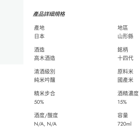
產品詳細規格
產地
地區
日本
山形縣
酒造
銘柄
高木酒造
十四代
清酒級別
原料米
純米吟釀
國產米
精米步合
酒精濃度
50%
15%
酒度/酸度
容量
N/A, N/A
720ml