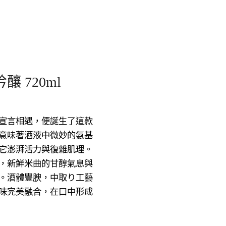
 720ml
宣言相遇，便誕生了這款
意味著酒液中微妙的氨基
它澎湃活力與復雜肌理。
，新鮮米曲的甘醇氣息與
。酒體豐腴，中取り工藝
味完美融合，在口中形成