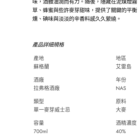
味，酒體油潤而有力。隨後，隱藏在泥煤煙霧
草、蜂蜜與些許麥芽甜味，提供了關鍵的平衡
燻、碘味與淡淡的辛香料感久久縈繞。
產品詳細規格
產地
地區
蘇格蘭
艾雷島
酒廠
年份
拉弗格酒廠
NAS
類型
原料
單一麥芽威士忌
大麥
容量
酒精濃度
700ml
40%