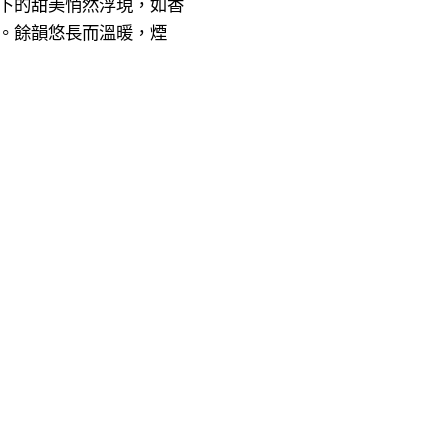
下的甜美悄然浮現，如香
。餘韻悠長而溫暖，煙