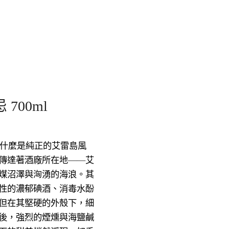
700ml
了什麼是純正的艾雷島風
傳達著酒廠所在地——艾
煤沼澤與洶湧的海浪。其
性的濃郁碘酒、消毒水酚
但在其堅硬的外殼下，細
後，強烈的煙燻與海鹽鹹