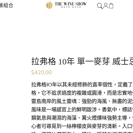
餐組合
拉弗格 10年 單一麥芽 威士忌 
$
420.00
拉弗格10年以其未經修飾的直率個性，定義
格。它不追求過度的複雜或圓滑，而是忠實地
雷島南岸的風土靈魂：強勁的海風、無盡的泥
風味是一場感官上的鮮明跋涉。香氣中，標誌
類氣息與潮濕的海藻、篝火煙燻味強勢主導，
心者可尋覓到一絲檸檬皮與麥芽的清新。入口