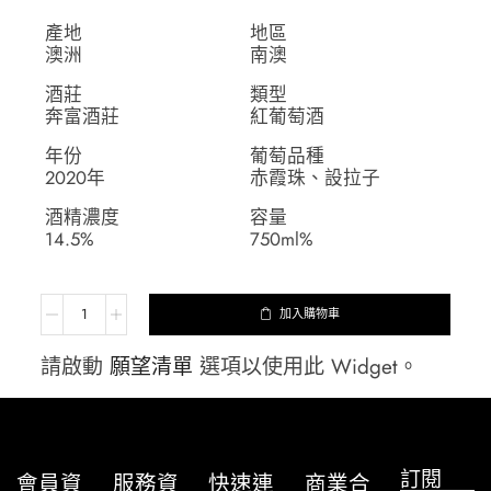
產地
地區
澳洲
南澳
酒莊
類型
奔富酒莊
紅葡萄酒
年份
葡萄品種
2020年
赤霞珠、設拉子
酒精濃度
容量
14.5%
750ml%
加入購物車
請啟動
願望清單
選項以使用此 Widget。
訂閱
會員資
服務資
快速連
商業合