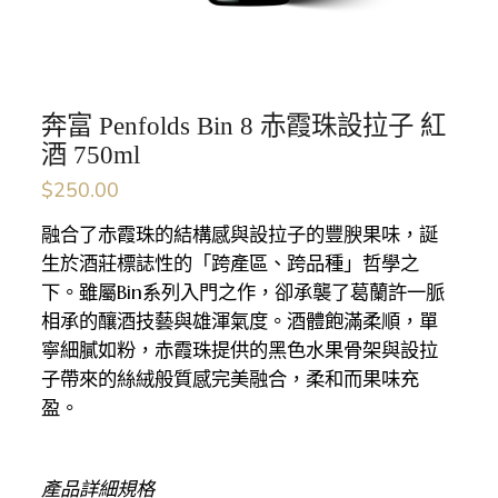
奔富 Penfolds Bin 8 赤霞珠設拉子 紅
酒 750ml
$
250.00
融合了赤霞珠的結構感與設拉子的豐腴果味，誕
生於酒莊標誌性的「跨產區、跨品種」哲學之
下。雖屬Bin系列入門之作，卻承襲了葛蘭許一脈
相承的釀酒技藝與雄渾氣度。酒體飽滿柔順，單
寧細膩如粉，赤霞珠提供的黑色水果骨架與設拉
子帶來的絲絨般質感完美融合，柔和而果味充
盈。
產品詳細規格