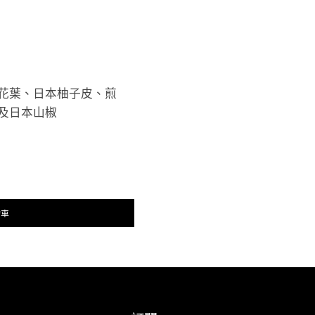
花葉、日本柚子皮、煎
及日本山椒
物車
。