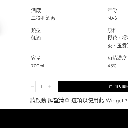
酒廠
年份
三得利酒廠
NAS
類型
原料
氈酒
櫻花、櫻
茶、玉露
容量
酒精濃度
700ml
43%
加入購
請啟動
願望清單
選項以使用此 Widget