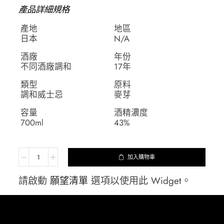
產品詳細規格
產地
地區
日本
N/A
酒廠
年份
不同酒廠調和
17年
類型
原料
調和威士忌
麥芽
容量
酒精濃度
700ml
43%
加入購物車
請啟動
願望清單
選項以使用此 Widget。