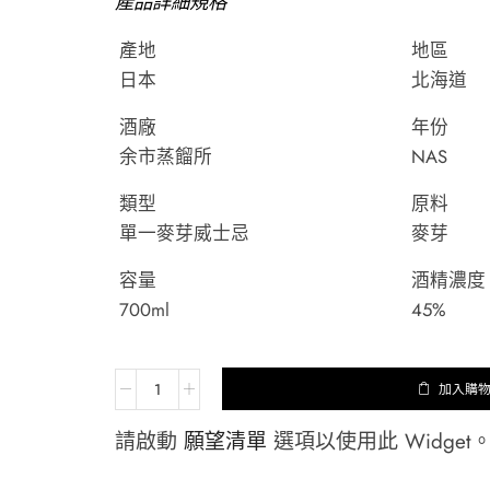
產品詳細規格
產地
地區
日本
北海道
酒廠
年份
余市蒸餾所
NAS
類型
原料
單一麥芽威士忌
麥芽
容量
酒精濃度
700ml
45%
加入購
請啟動
願望清單
選項以使用此 Widget