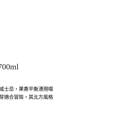
00ml
威士忌，果香平衡湧現啜
芽適合冒險。其北方風格