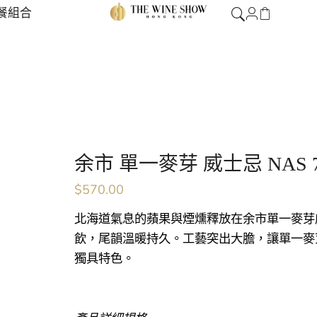
餐組合
余市 單一麥芽 威士忌 NAS 7
$
570.00
北海道氣息的蘋果與煙燻釋放在余市單一麥芽
飲，尾韻溫暖持久。工藝突出大膽，讓單一麥
獨具特色。