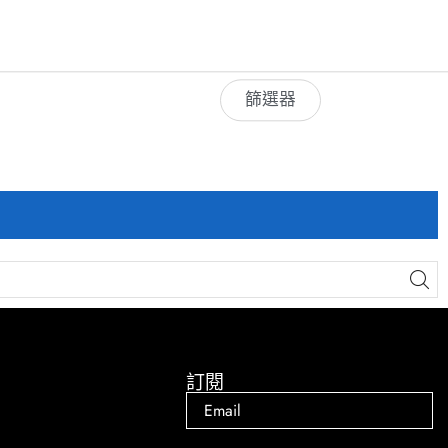
篩選器
訂閱