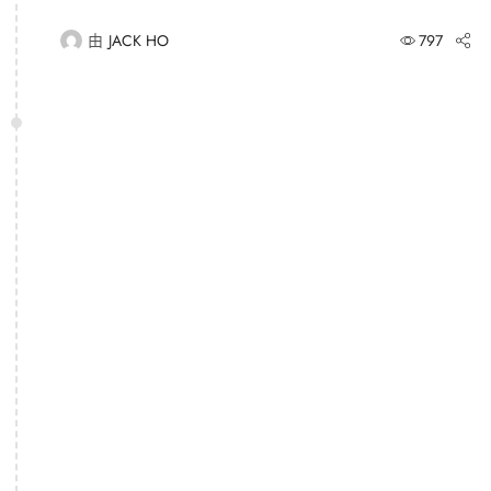
由
JACK HO
797