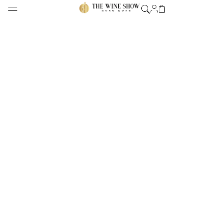
PERFUME
DIARIES
Like the pages of a novel, perfume conjures a
narrative for the wearer and those around them.